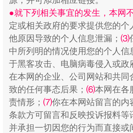
源，并可添加相应链接。
受贿1.44亿！段成刚被判无期
从幼儿
●就下列相关事宜的发生，本网
定或相关政府的要求提供您的个
他原因导致的个人信息泄漏；
⑶
中所列明的情况使用您的个人信
于黑客攻击、电脑病毒侵入或政
在本网的企业、公司网站和共同
全民健身五年计划来了！等你上场
致的任何事态后果；
⑹
本网在各
责情形；
⑺
你在本网站留言的内
条款方可留言和反映投诉报料等
并承担一切因您的行为而直接或