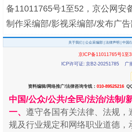
备11011765号1至52，京公网安备：
制作采编部/影视采编部/发布广告
东山县通报“牛蛙产品抗生素超标问题”
法
关于我们
|
公众采编部
|
法律声明
| 中国
京ICP备11011765号1至3
ICP许可证: 京B2-20251785
广
资料编辑/网络推广/法律咨询专线：
010-89525216
QQ
中国/公众/公共/全民/法治/法
一、
遵守各国有关法律、法规，
千年窑火 生生不息
一
规及行业规定和网络职业道德，