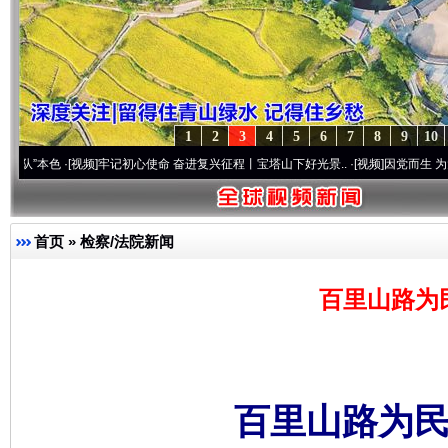
1
2
3
4
5
6
7
8
9
10
·[视频]
牢记初心使命 奋进复兴征程丨宝塔山下好光景..
·[视频]
因党而生 为党而战——百
首页
»
检察/法院新闻
百里山路为
百里山路为民