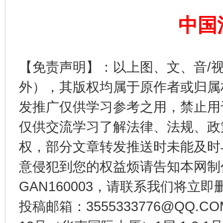
中国
【免责声明】：以上图、文、音/
东山县通报“牛蛙产品抗生素超标问题”
法
外），其版权均属于原作者或归属
发推广仅供学习参考之用，禁止用
仅供交流学习了解法律、法规、政
权，部分文章转发推送时未能及时
意侵犯到您的权益烦请告知本网制作采编
GAN160003，请联系我们将立即删
投稿邮箱：3555333776@QQ
千年窑火 生生不息
一