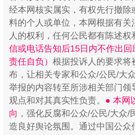
“蜀中异人”王建安的艺术幻境
经本网核实属实，有权先行撤除
料的个人或单位，本网根据有关
人的权利，任何公民都有陈述权
信或电话告知后15日内不作出
责任自负）
根据投诉人的要求将
布，让相关专家和公众/公民/大
举报的内容转至所涉相关部门领
观点和对其真实性负责。
● 本
向
，强化反腐和公众/公民/大众
造良好舆论氛围。通过中国公众传