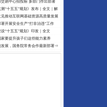
源交易中心招投标 多部门作出部署
测“十五五”规划》发布｜全文｜解
意见推动互联网基础资源高质量发展
署开展安全生产“打非治违”工作
设“十五五”规划》印发｜全文
国家要提升孩子们这些能力素养
频]
牢记初心使命 奋进复兴征程丨“转折之城”激荡..
·[视频]
牢记初心使命 奋进复兴征程丨
能发展，国务院常务会作最新部署⇒
保费，离婚时为何要分走一..
誉，不得录用为公务员
目出狱后办书院暴力管教..
公安厅征集新型黑恶违法..
6家美国实体采取反制措..
起首例对外贸易国家安全..