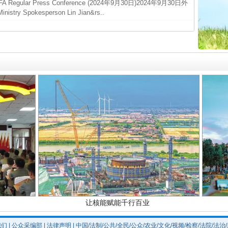
ar Press Conference (2024年9月30日)2024年9月30日外
最高
 Spokesperson Lin Jian&rs..
事故致
四川1
实
行业协会接连发公告
闻令而
行业
让核能赋能千行百业
我们
|
公众采编部
|
法律声明
| 中国/法制/公共/全民/公众/农业/文化/视频/检察/法院/法治