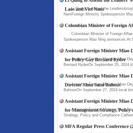
Li Qiang to Attend the Leaders’ M
Li Qiang to Attend the Leaders&rsq
Laos and Viet Nam
NamForeign Ministry Spokesperson Mao
Colombian Minister of Foreign Aff
Colombian Minister of Foreign Affair
Spokesperson Mao Ning announces:At th
Assistant Foreign Minister Miao
Assistant Foreign Minister Miao De
for Policy Guy Bernard Ryder
Bernard RyderOn September 25, 2024 loc
Assistant Foreign Minister Mia
Assistant Foreign Minister Miao D
Director Sima Sami Bahous
BahousOn September 27, 2024 local time
Assistant Foreign Minister Miao
Assistant Foreign Minister Miao D
for Management Strategy, Policy
Strategy, Policy and Compliance Cather
MFA Regular Press Conference