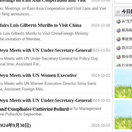
eetings on East Asia Cooperation and Visit
2024-10-08
官方
uo; Meetings on East Asia Cooperation and Visit Laos and Viet
今日
 Ning announces:..
从“无
最高
airs Luis Gilberto Murillo to Visit China
2024-10-08
事故致
s Luis Gilberto Murillo to Visit ChinaForeign Ministry
e invitation of Member..
四川1
闻令而
 Deyu Meets with UN Under-Secretary-General
2024-10-02
行业
yu Meets with UN Under-Secretary-General for Policy Guy
al time, Assistant For..
26万
o Deyu Meets with UN Women Executive
2024-10-02
杨天
eyu Meets with UN Women Executive Director Sima Sami
传销头
, Assistant Foreign Mini..
四川省
 Deyu Meets with UN Under-Secretary-General
2024-10-02
中方对
eyu Meets with UN Under-Secretary-General for Management
 and Compliance Catherine Pollard
中国发
ine PollardOn September..
官方
 (2024年9月30日)
2024-10-01
从“无