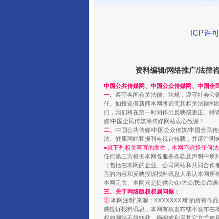
ICP许可
资料编辑/网络推广/法律
中国公共传媒网、中国公众传媒网、中国全
一批国家标准开始实施
一、
遵守各国有关法律、法规，遵守社会公
任。如投递假新闻本网将追究其相关法律和
们，我们将在第一时间作出反映或更正。特
媒/中国全民传媒等传媒网站衷心致谢！
二、
中国公共传媒/中国公众传媒/中国全民
法、健康网站和报刊电视台转载，并请注明
●就下列相关事宜的发生，本网不承担任何法
任何第三方根据本网各服务条款及声明中所
（包括在本网的企业、公司网站和共同合作
言的内容和反映投诉报料讯息人承认本网所
本网无关。本网只是提供公众/大众/民众话
三、关于网络版权权属问题：
①
本网注明“来源：XXXXXXX网”的所有
映投诉报料讯息，本网有权发布或不发布在
权的网站不得转载、摘编或利用其它方式使用