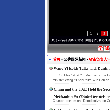
1
2
3
20周年 深刻改变雪域高原..
·[视频]
永葆“两个先锋队”本色
·[视频]
牢记初心使命 奋进
首页
- 公共国际新闻 -
省市负责人>
Wang Yi Holds Talks with Danish
On May 19, 2025, Member of the Po
Minister Wang Yi held talks with Danish 
China and the UAE Hold the Sec
China and the UAE Hold the Secon
Mechanism on Counterterrorism a
Counterterrorism and Deradicalization C