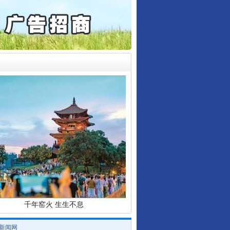
检抗诉的疑难复杂刑事案件
5死1伤，四川省安委会挂..
0家县级农商行获批解散
东山县通报“牛蛙产品抗生素超标问题”
动明方向 靶向攻坚提质..
协会接连发公告
千年窑火 生生不息
/新闻网