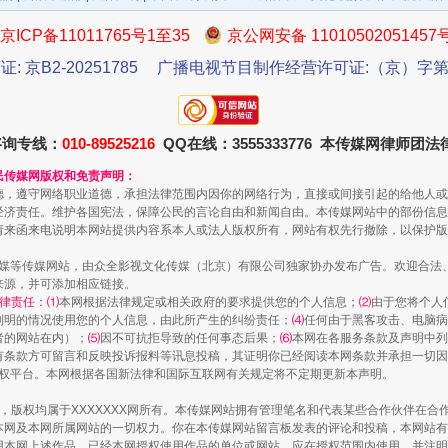
京ICP备11011765号1至35
京公网安备 11010502051457
证: 京B2-20251785
广播电视节目制作经营许可证:（京）字第3
咨询专线：
010-89525216
QQ在线：3555333776 本传媒网律师团
民传媒网版权和免责声明：
从数据变化看反腐深化
德，遵守网络职业道德，承担法律范围内因你的网络行为，直接或间接引起的给他人或
经济责任。维护各国宪法，保障公民的言论自由和新闻自由。本传媒网站中的部份信息
请来函来电说明本网站提供内容系本人或法人版权所有，网站有权先行撤除，以保护版
传媒等传媒网站，由众全影视文化传媒（北京）有限公司独家协办发布广告。欢迎合法
来源，并可添加相应链接。
律责任：⑴
本网根据法律规定或相关政府的要求提供您的个人信息；
⑵
由于您将个人
列明的情况使用您的个人信息，由此所产生的纠纷责任；
⑷
任何由于黑客攻击、电脑病
者的网站在内）；
⑸
因不可抗拒导致的任何事态后果；
⑹
本网在各服务条款及声明中列
有条款方可留言和反映投诉报料等讯息投稿，其证明你已经阅读本网条款并承担一切因
语权平台。本网根据各国新法律和国际互联网有关规定将不定期更新本声明。
作品，版权均属于XXXXXXX网所有。本传媒网站拥有管理笔名和代表某些合作伙伴在
本网及本网所属网站的一切权力。你在本传媒网站留言板发表的评论和投稿，本网站有
本网上述作品。已经本网授权使用作品的单位或网站，应在授权范围内使用，并注明“来