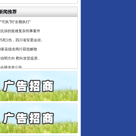
通报西安赛格商场坠亡事件
新闻推荐
产可执”到“全额执行”
检抗诉的疑难复杂刑事案件
5死1伤，四川省安委会挂..
0家县级农商行获批解散
动明方向 靶向攻坚提质..
协会接连发公告
保费，离婚时为何要分走一..
誉，不得录用为公务员
目出狱后办书院暴力管教..
公安厅征集新型黑恶违法..
6家美国实体采取反制措..
起首例对外贸易国家安全..
通报西安赛格商场坠亡事件
产可执”到“全额执行”