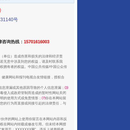
号
1140号
法律咨询热线：
15701616003
揭开“小金库”的免责幌子
（单位）造成伤害和损失的法律和经济责
若无意中涉及到您的权益，请及时联系我
权拥有者的权益。中国公共传媒/中国公众传
、健康网站和报刊电视台友情链接，授权合
信息泄漏或其他原因导致的个人信息泄漏；
⑶
毒侵入或政府管制而造成的暂时性网站关闭
明的使用方式或免责情形；
⑺
你在本网站留
您的行为而直接或间接引起的法律责任，与
合作伙伴的网站上使用你留言在本网站内容和反
权在网站内转载或修改引用。但未经本网授
源于：XXXXXXX网”。违反上述声明者，