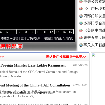
事关公共资
《生态环境监
读
四部门印发
多部门联合部
《美丽中国建
4
5
6
7
8
9
10
11
12
13
14
15
未来五年，
复兴征程丨宝塔山下好光景..
·[视频]
因党而生 为党而战——百年“纪”事⑧加强纪律..
·[视
事关人工智
>>
网络推广投稿请点击这里>>
 Foreign Minister Lars Løkke Rasmussen
2025-05-20
26万
litical Bureau of the CPC Central Committee and Foreign
杨天
Foreign Minister..
传销头
ond Meeting of the China-UAE Consultation
2024-11-01
四川省
d Meeting of the China-UAE Consultation Mechanism on
nd Deradicalization Cooperation
中方对
ooperationOn October 29, ..
中国发