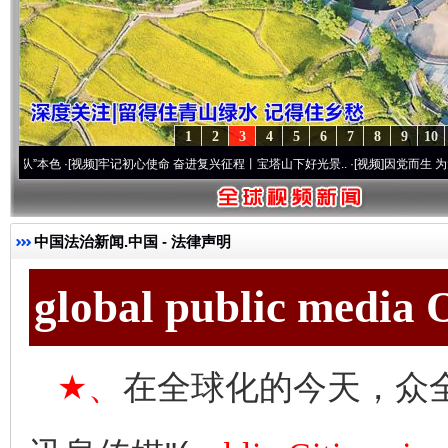
1
2
3
4
5
6
7
8
9
10
·[视频]
牢记初心使命 奋进复兴征程丨宝塔山下好光景..
·[视频]
因党而生 为党而战——百
中国法治新闻.中国
- 法律声明
global public media
★、
在全球化的今天，众