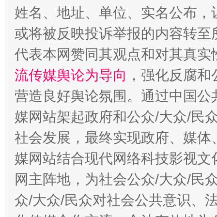
姓名、地址、单位、实名公布，让
或将被反映投诉举报的内容转至
代表本网赞同其观点和对其真实
完善运行机制助力责任有效落实
一纸欠条
流传媒舆论为导向
，强化反腐和
营造良好舆论氛围。通过中国公共
媒网站架起政府和公众/大众/民
社会发展，最终实现政府、媒体、
媒网站结合现代网络科技影视文
网主阵地，为社会公众/大众/民
东山县通报“牛蛙产品抗生素超标问题”
法
众/大众/民众对社会公共意识、