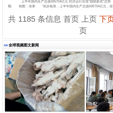
上半年国内生产总值695704亿元 经济运行呈现"稳韧新优"态
颗 制图：张寒 "初步核算，上半年国内生产总值695704亿元，按
共 1185 条信息
首页
上页
下
页
完善运行机制助力责任有效落实
一纸欠条
全球视频图文新闻
东山县通报“牛蛙产品抗生素超标问题”
法