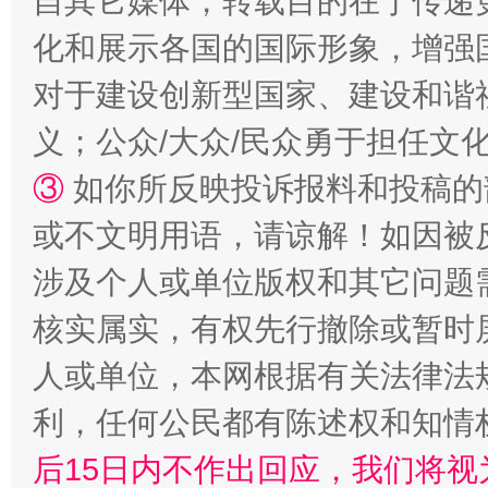
自其它媒体，转载目的在于传递
化和展示各国的国际形象，增强
扯下公款旅游的“隐身衣”
如何以同
对于建设创新型国家、建设和谐
义；公众/大众/民众勇于担任文
③
如你所反映投诉报料和投稿的
或不文明用语，请谅解！如因被
涉及个人或单位版权和其它问题
核实属实，有权先行撤除或暂时
“蜀中异人”王建安的艺术幻境
人或单位，本网根据有关法律法
利，任何公民都有陈述权和知情
后15日内不作出回应，我们将视