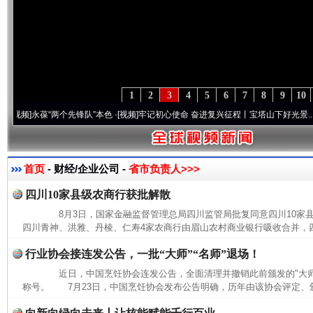
1
2
3
4
5
6
7
8
9
10
]
永葆“两个先锋队”本色
·[视频]
牢记初心使命 奋进复兴征程丨宝塔山下好光景..
·[视频]
首页
- 财经/企业公司 -
省市负责人>>>
四川10家县级农商行获批解散
8月3日，国家金融监督管理总局四川监管局批复同意四川10家
四川青神、洪雅、丹棱、仁寿4家农商行由眉山农村商业银行吸收合并，四
行业协会接连发公告，一批“大师”“名师”退场！
近日，中国烹饪协会连发公告，全面清理并撤销此前颁发的"大师""
称号。 7月23日，中国烹饪协会发布公告明确，历年由该协会评定、颁