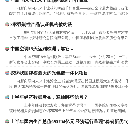
向新向绿向未来丨让核能赋能千行百业
向新向绿向未来丨让核能赋能千行百业——探访全球最大核能与石
能江苏徐圩核能供热发电厂1号机组核岛全景图。 中核苏能江苏徐圩核能供
8家强制性产品认证机构被约谈
8家强制性产品认证机构被约谈 7月30日，市场监管总局对中
市政工程华北设计研究总院有限公司、中国国检测试控股集团股份有限公司
中国空调15天运到欧洲，靠它→
中国空调15天运到欧洲，靠它&rarr; 今天（7月28日）上
新闻发布会上介绍，中欧班列横亘亚欧、连接东西，有效衔接生产和消费，
探访我国规模最大的光氢储一体化项目
向新向绿向未来丨滩涂之上 绿能奔涌探访我国规模最大的光氢储一
珍 图为如东光氢储一体化项目的光伏阵列。国家能源集团国华投资江苏
上半年经济数据发布，释放哪些信号？
上半年经济数据发布，释放哪些信号？ 国务院新闻办公室今
统计局相关负责同志介绍2026年上半年国民经济运行情况，并答记者问。
上半年国内生产总值695704亿元 经济运行呈现“稳韧新优”