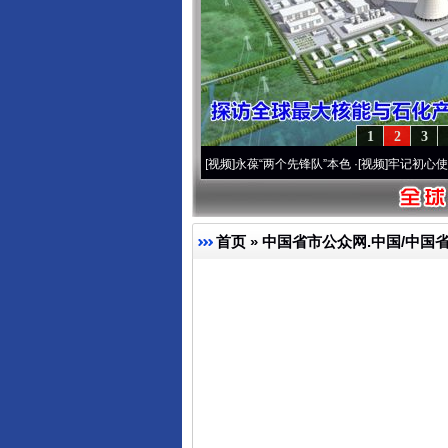
1
2
3
周年 深刻改变雪域高原..
·[视频]
永葆“两个先锋队”本色
·[视频]
牢记初心使命 奋进复兴
首页
»
中国省市公众网.中国/中国