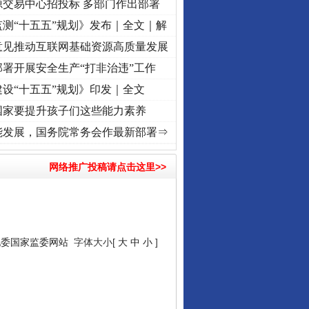
源交易中心招投标 多部门作出部署
测“十五五”规划》发布｜全文｜解
意见推动互联网基础资源高质量发展
署开展安全生产“打非治违”工作
设“十五五”规划》印发｜全文
国家要提升孩子们这些能力素养
牢记初心使命 奋进复兴征程丨“转折之城”激荡..
·[视频]
牢记初心使命 奋进复兴征程丨红船
能发展，国务院常务会作最新部署⇒
网络推广投稿请点击这里>>
纪委国家监委网站
字体大小[
大
中
小
]