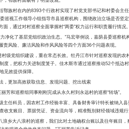
下，鄂族村面貌有了明显改观。
族村在内的8393个行政村实现了村党支部书记和村委会主任“
督，省委巡视工作领导小组指导市县巡察机构，围绕政治立场是否坚
方面，通过对村巡察全面掌握村“两委”权力运行和职责履行情况
净化了基层党组织政治生态。”马宏举例说，嘉荫县委巡察机构
履责风险、廉洁风险和作风风险等四个方面36个问题表现。
村级党组织建设，重在常态长效。牡丹江市针对巡察发现的农村
项制度，把权力关进制度笼子。佳木斯市通过巡察推动52个抵边
落地见效提供保障。
，更加高效获取信息、发现问题、挖出线索
芳和巡察组同事刚刚完成从永久村到永远村的巡察“转场”。
主任科员，因农村工作经验丰富、具备财务审计特长被纳入县委
核查收支账目、票据凭证、资金流向等，精准甄别财经领域违规行
浪乡大八浪村的巡察，我们比对土地确权台账以及往年账目，察觉