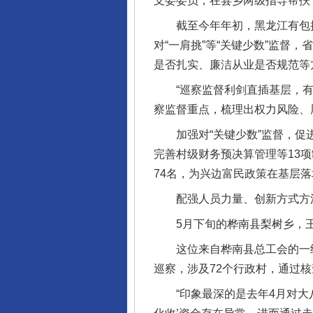
支委委员，在县乡两级指导帮扶
截至今年年初，黑龙江有包括鄂
对“一肩挑”等“关键少数”监
是否扎实、廉洁从业是否规范等
“巡察监督利剑直插基层，有力
察监督重点，梳理出权力风险、
加强对“关键少数”监督，促进
完善村级财务预决算管理等13
74名，为兴边富民政策在基层
配强人员力量、创新方式方法
5月下旬的桦南县梨树乡，王丽
这位来自桦南县总工会的一级
巡察，涉及72个行政村，通过
“印象最深的是去年4月对大八