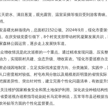
天碧水、满目葱茏，观光露营、温室采摘等项目受到游客青睐。
梢。
曙光林场境内，总面积2152公顷。2024年9月，绥化市委
题。在庆安镇党委引领下，8个村党支部带动村民凝聚发展共识
家森林公园运营，逐步走上发展快车道。
众增收情况是此次巡察的一个重点。通过精准发现问题、压实整
动力，实现联村共建、业态升级、增收富农。”绥化市委巡察办
必须因地制宜，立足实际找准监督方向、分类施策。实践中，
人口密度相对较低、村屯布局分散以及规模差距明显的省情实际，
把握差异性、突出针对性，建立完善个性化问题清单，有效提升
关注维护国家粮食安全和黑土地保护利用、深化农业种植结构性
江省委巡视办巡察指导处副处长马宏举例说，五常等市县还根据
农补贴等方面的个性化监督要点。