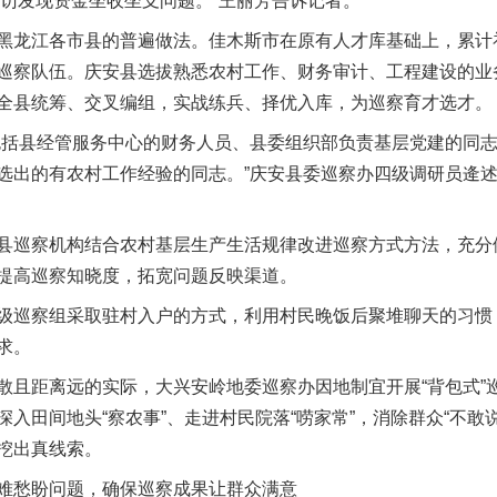
走访发现资金坐收坐支问题。”王丽芳告诉记者。
江各市县的普遍做法。佳木斯市在原有人才库基础上，累计补
巡察队伍。庆安县选拔熟悉农村工作、财务审计、工程建设的业
全县统筹、交叉编组，实战练兵、择优入库，为巡察育才选才。
括县经管服务中心的财务人员、县委组织部负责基层党建的同志
选出的有农村工作经验的同志。”庆安县委巡察办四级调研员逄
巡察机构结合农村基层生产生活规律改进巡察方式方法，充分
提高巡察知晓度，拓宽问题反映渠道。
巡察组采取驻村入户的方式，利用村民晚饭后聚堆聊天的习惯
求。
距离远的实际，大兴安岭地委巡察办因地制宜开展“背包式”
入田间地头“察农事”、走进村民院落“唠家常”，消除群众“不敢
挖出真线索。
愁盼问题，确保巡察成果让群众满意