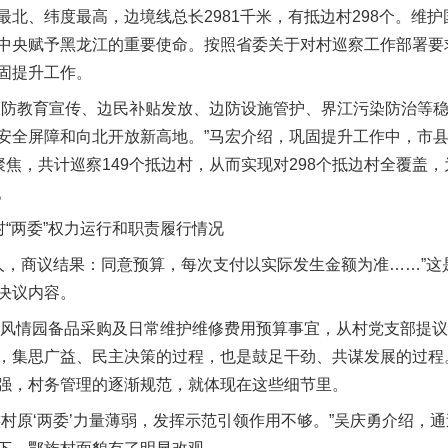
、纬度最高，边境线总长2981千米，有抵边村298个。维护
中央赋予黑龙江的重要使命。按照省委关于对村巡察工作部署要求
固提升工作。
防教育宣传、边民补贴发放、边防设施管护、界江污染防治等稳
安全屏障和向北开放新高地。”马宏介绍，巩固提升工作中，市
聚焦，共计巡察149个抵边村，从而实现对298个抵边村全覆盖
。
“两委”权力运行和职责履行情况
人，商议结果：同意预算，每次支付以实际发生金额为准……”这
决议内容。
风情园备品采购及日常维护维修费用预算事宜，从村党支部提议到
，集思广益、民主决策的过程，也是鼓足干劲、共谋发展的过程
强，村务管理的逐渐规范，就体现在这些细节里。
原‘两委’力量薄弱，发挥示范引领作用不够。”吴庆勇介绍，