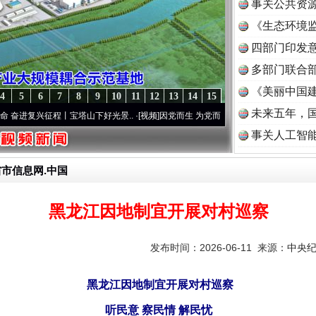
事关公共资
《生态环境监
读
四部门印发
多部门联合部
《美丽中国建
4
5
6
7
8
9
10
11
12
13
14
15
未来五年，
征程丨宝塔山下好光景..
·[视频]
因党而生 为党而战——百年“纪”事⑧加强纪律..
·[视频]
事关人工智
省市信息网.中国
黑龙江因地制宜开展对村巡察
发布时间：2026-06-11 来源：
中央
黑龙江因地制宜开展对村巡察
听民意 察民情 解民忧