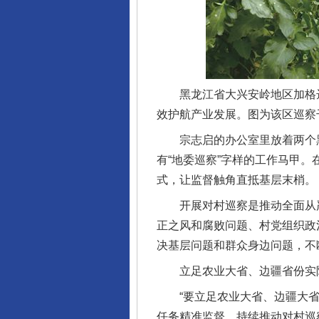
黑龙江省大兴安岭地区加格达
效护航产业发展。图为该区巡察
宗志启的办公室里放着两个黑
有“地委巡察”字样的工作马甲
式，让监督触角直抵基层末梢。
开展对村巡察是推动全面从严
正之风和腐败问题、村党组织政
决基层问题和群众身边问题，不
立足农业大省、边疆省份实际
“要立足农业大省、边疆大省
任务精准监督，持续推动对村巡