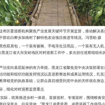
奇区委巡察机构聚焦产业发展关键环节开展监督，推动解决基
干部在白桦乡加南村了解特色农业项目推进等情况。冯雪柏 摄
色双肩包，一个装有被褥、手电等生活用品，一个装有无人机
。在黑龙江省大兴安岭地区对村巡察工作中，多次担任巡察组组长的
治党向基层延伸的有力举措。黑龙江省聚焦党中央决策部署在
治功能和组织功能发挥情况以及巡察整改和成果运用情况，扎实
断厚植党的执政基础，让群众真切感受到党中央的关怀就在身边
，细化对村巡察监督重点
实际，统筹推进乡村一体巡、直接巡村、专项巡村，围绕粮食安
察往深里走、往实里做。”黑龙江省委常委、省委巡视工作领导