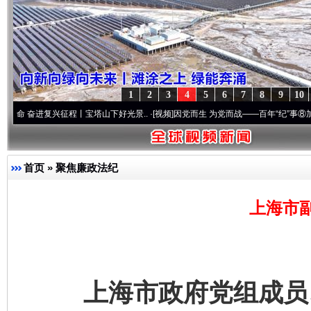
1
2
3
4
5
6
7
8
9
10
进复兴征程丨宝塔山下好光景..
·[视频]
因党而生 为党而战——百年“纪”事⑧加强纪律..
·
首页
»
聚焦廉政法纪
上海市
上海市政府党组成员、