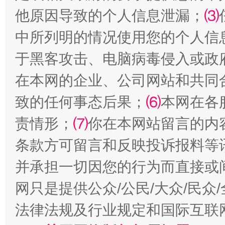
他原因导致的个人信息泄漏；
⑶
中所列明的情况使用您的个人信
于黑客攻击、电脑病毒侵入或政
在本网的企业、公司网站和共同
阿坝州三大球赛在茂县开幕
规模最
致的任何事态后果；
⑹
本网在各
责情形；
⑺
你在本网站留言的内
条款方可留言和反映投诉报料等
并承担一切因您的行为而直接或
网只是提供公众/公民/大众/民
法律法规及行业规定和国际互联