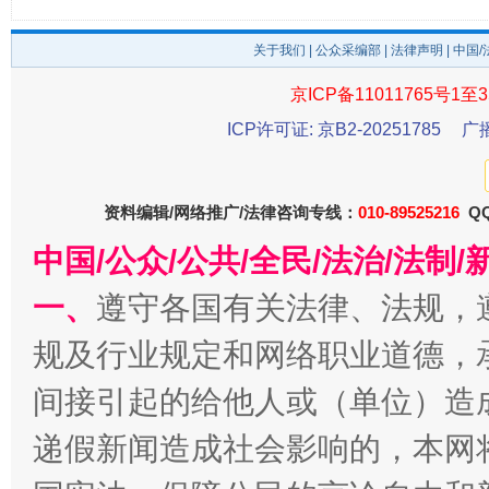
千年窑火 生生不息
一
关于我们
|
公众采编部
|
法律声明
| 中国
京ICP备11011765号1至3
ICP许可证: 京B2-20251785
广
资料编辑/网络推广/法律咨询专线：
010-89525216
QQ
中国/公众/公共/全民/法治/法
一、
遵守各国有关法律、法规，
揭开“小金库”的免责幌子
规及行业规定和网络职业道德，
间接引起的给他人或（单位）造
递假新闻造成社会影响的，本网