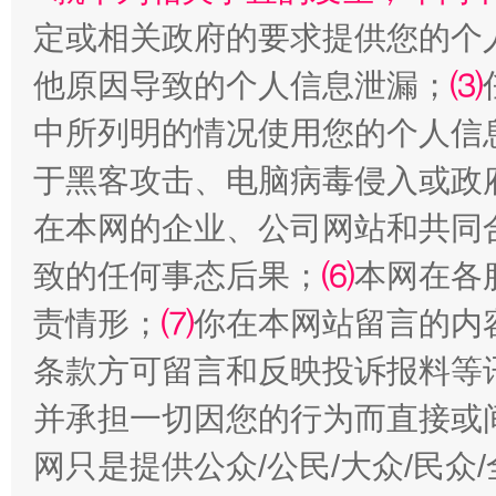
定或相关政府的要求提供您的个
他原因导致的个人信息泄漏；
⑶
阿坝州三大球赛在茂县开幕
规模最
中所列明的情况使用您的个人信
于黑客攻击、电脑病毒侵入或政
在本网的企业、公司网站和共同
致的任何事态后果；
⑹
本网在各
责情形；
⑺
你在本网站留言的内
条款方可留言和反映投诉报料等
并承担一切因您的行为而直接或
国家大学科技园优化重塑工作
网只是提供公众/公民/大众/民