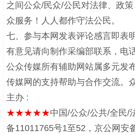
之间公众/民众/公民对法律、政
众服务！人人都作守法公民。
七、参与本网发表评论感言即表明
东山县通报“牛蛙产品抗生素超标问题”
法
有意见请向制作采编部联系，电话：0
公众传媒所有辅助网站属多元发
传媒网的支持帮助与合作交流。
主办 :
★★★★★
中国/公众/公共/全民/
千年窑火 生生不息
一
备11011765号1至52，京公网安备：