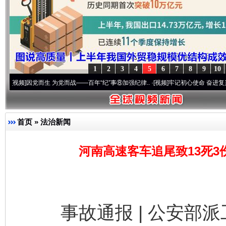
1
2
3
4
5
6
7
8
9
10
因党而生 为党而战——百年“纪”事⑧加强纪律..
·[视频]
牢记初心使命 奋进复兴征程丨“转折
首页
»
法治新闻
河南高速客车追尾致13死3
事故通报 | 公安部派