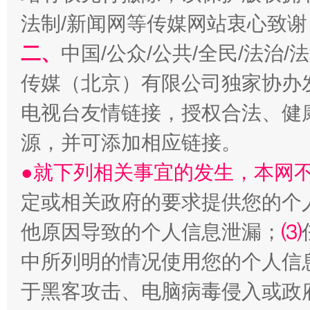
法制/新闻网等传媒网站衷心致谢
二、
中国/公众/公共/全民/法治
传媒（北京）有限公司独家协办
揭开“小金库”的免责幌子
电视台友情链接，授权合法、健
源，并可添加相应链接。
●就下列相关事宜的发生，本网
定或相关政府的要求提供您的个
他原因导致的个人信息泄漏；
⑶
中所列明的情况使用您的个人信
于黑客攻击、电脑病毒侵入或政
受贿1.44亿！段成刚被判无期
从幼儿