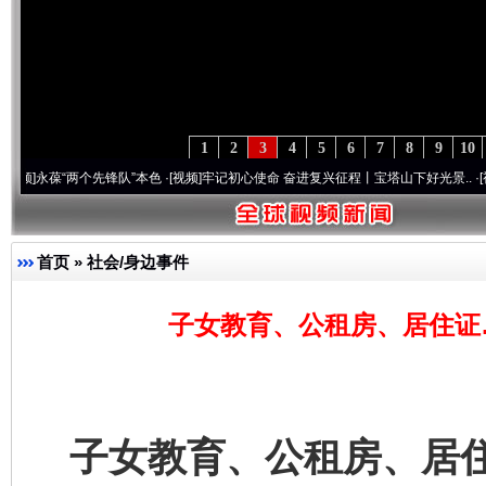
1
2
3
4
5
6
7
8
9
10
“两个先锋队”本色
·[视频]
牢记初心使命 奋进复兴征程丨宝塔山下好光景..
·[视频]
因党而
首页
»
社会/身边事件
子女教育、公租房、居住证
子女教育、公租房、居