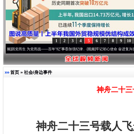
1
2
3
4
5
6
7
8
9
10
而生 为党而战——百年“纪”事⑧加强纪律..
·[视频]
牢记初心使命 奋进复兴征程丨“转折之
首页
»
社会/身边事件
神舟二十三
神舟二十三号载人飞