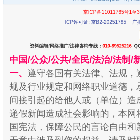
京ICP备11011765号1至3
ICP许可证: 京B2-20251785
广
受贿1.44亿！段成刚被判无期
从幼儿
资料编辑/网络推广/法律咨询专线：
010-89525216
QQ
中国/公众/公共/全民/法治/法
一、
遵守各国有关法律、法规，
规及行业规定和网络职业道德，
间接引起的给他人或（单位）造
递假新闻造成社会影响的，本网
全民健身五年计划来了！等你上场
国宪法，保障公民的言论自由和