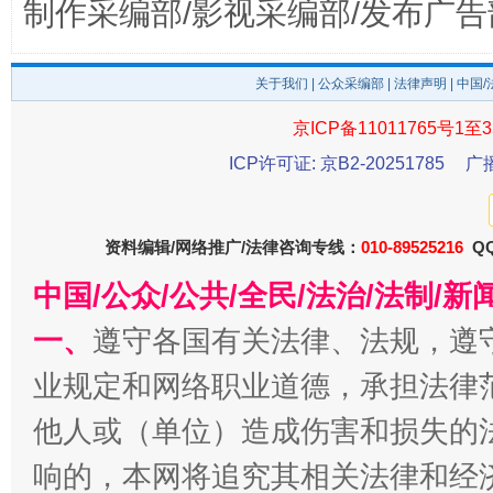
制作采编部/影视采编部/发布广告
受贿1.44亿！段成刚被判无期
从幼儿
关于我们
|
公众采编部
|
法律声明
| 中国
京ICP备11011765号1至3
ICP许可证: 京B2-20251785
广
资料编辑/网络推广/法律咨询专线：
010-89525216
QQ
中国/公众/公共/全民/法治/法制/
全民健身五年计划来了！等你上场
一、
遵守各国有关法律、法规，遵
业规定和网络职业道德，承担法律
他人或（单位）造成伤害和损失的
响的，本网将追究其相关法律和经