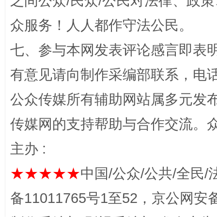
之间公众/民众/公民对法律、政
众服务！人人都作守法公民。
七、参与本网发表评论感言即表明
有意见请向制作采编部联系，电话：0
揭开“小金库”的免责幌子
公众传媒所有辅助网站属多元发
传媒网的支持帮助与合作交流。
主办 :
★★★★★
中国/公众/公共/全民/
备11011765号1至52，京公网安备：