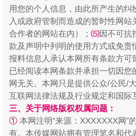
用您的个人信息，由此所产生的纠
入或政府管制而造成的暂时性网站
合作者的网站在内）；
⑸
因不可抗
款及声明中列明的使用方式或免责
扯下公款旅游的“隐身衣”
如何以同
报料信息人承认本网所有条款方可
已经阅读本网条款并承担一切因您
网无关。本网只是提供公众/公民/
互联网法律法规及行业规定和国际
三、关于网络版权权属问题：
①
本网注明“来源：XXXXXXX网”
有。本传媒网站拥有管理笔名和代
“蜀中异人”王建安的艺术幻境