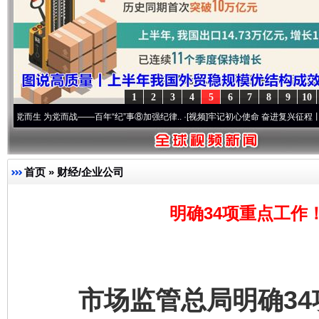
1
2
3
4
5
6
7
8
9
10
——百年“纪”事⑧加强纪律..
·[视频]
牢记初心使命 奋进复兴征程丨“转折之城”激荡..
·[
首页
»
财经/企业公司
明确34项重点工作
市场监管总局明确34