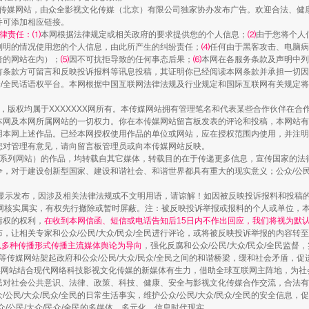
新闻网等传媒网站，由众全影视文化传媒（北京）有限公司独家协办发布广告。欢迎合法、
并可添加相应链接。
律责任：⑴
本网根据法律规定或相关政府的要求提供您的个人信息；
⑵
由于您将个人
列明的情况使用您的个人信息，由此所产生的纠纷责任；
⑷
任何由于黑客攻击、电脑病
者的网站在内）；
⑸
因不可抗拒导致的任何事态后果；
⑹
本网在各服务条款及声明中列
有条款方可留言和反映投诉报料等讯息投稿，其证明你已经阅读本网条款并承担一切因
民众/全民话语权平台。本网根据中国互联网法律法规及行业规定和国际互联网有关规定
作品，版权均属于XXXXXXX网所有。本传媒网站拥有管理笔名和代表某些合作伙伴在
本网及本网所属网站的一切权力。你在本传媒网站留言板发表的评论和投稿，本网站有
本网上述作品。已经本网授权使用作品的单位或网站，应在授权范围内使用，并注明“来
一颗心始终滚烫
您对管理有意见，请向留言板管理员或向本传媒网站反映。
本传媒系列网站）的作品，均转载自其它媒体，转载目的在于传递更多信息，宣传国家的
，对于建设创新型国家、建设和谐社会、和谐世界都具有重大的现实意义；公众/公民/
显示发布，因涉及相关法律法规或不文明用语，请谅解！如因被反映投诉报料和投稿
网核实属实，有权先行撤除或暂时屏蔽。注：被反映投诉举报或报料的个人或单位，
情权的权利，
在收到本网信函、短信或电话告知后15日内不作出回应，我们将视为默
，让相关专家和公众/公民/大众/民众/全民进行评论，或将被反映投诉举报的内容转
网以多种传播形式传播主流媒体舆论为导向
，强化反腐和公众/公民/大众/民众/全民监
等传媒网站架起政府和公众/公民/大众/民众/全民之间的和谐桥梁，缓和社会矛盾，
媒网站结合现代网络科技影视文化传媒的新媒体有生力，借助全球互联网主阵地，为社会
全民对社会公共意识、法律、政策、科技、健康、安全与影视文化传媒合作交流，合法有效
公民/大众/民众/全民的日常生活事实，维护公众/公民/大众/民众/全民的安全信息，促
众/公民/大众/民众/全民的多媒体、多元化、信息时代现实。