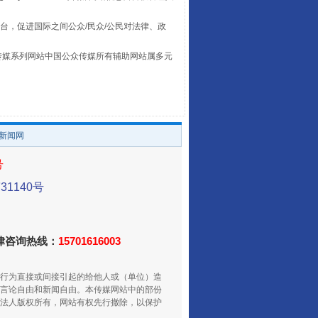
台，促进国际之间公众/民众/公民对法律、政
本传媒系列网站中国公众传媒所有辅助网站属多元
。
山西：不断增强治理腐败综合效能
/新闻网
号
1140号
法律咨询热线：
15701616003
行为直接或间接引起的给他人或（单位）造
养老服务师职业资格制度暂行规定
言论自由和新闻自由。本传媒网站中的部份
法人版权所有，网站有权先行撤除，以保护