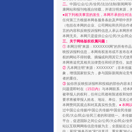
二、
中国/公众/公共/全民/法治/法制/
康网站和报刊电视台转载，并请注明来源，
●就下列相关事宜的发生，本网不承担任何法
任何第三方根据本网各服务条款及声明中所
（包括在本网的企业、公司网站和共同合作
言的内容和反映投诉报料信息人承认本网所
本网无关。本网只是提供公众/公民/大众/
三、关于网络版权权属问题：
①
本网注明“来源：XXXXXXX网”的所有
映投诉报料信息，本网有权发布或不发布在
权的网站不得转载、摘编或利用其它方式使用
“蜀中异人”王建安的艺术幻境
本网将追究其相关法律责任和经济责任。如
②
凡本网注明“来源：XXXXXXX”（非
象，增强国家软实力，参与国际新闻舆论竞争
者的重任。
③
如你所反映投诉报料和投稿的部份内容未
问题需即时在
（15日内）
与本网联系，经本
被举报人的权利，任何公民都有陈述权和知
要求将被举报人姓名、地址、单位、实名公布
本网赞同其观点和对其真实性负责。
● 本
过中国公众传媒/中国公共传媒/中国全民传媒
公民/大众/民众/全民三者的和谐统一。本传
平台，促进国际之间公众/公民/大众/民众/
站以互联网网络信息传媒为主，全面贴近公众/
往；展现“服务百姓”和“说真话、重实事”的公