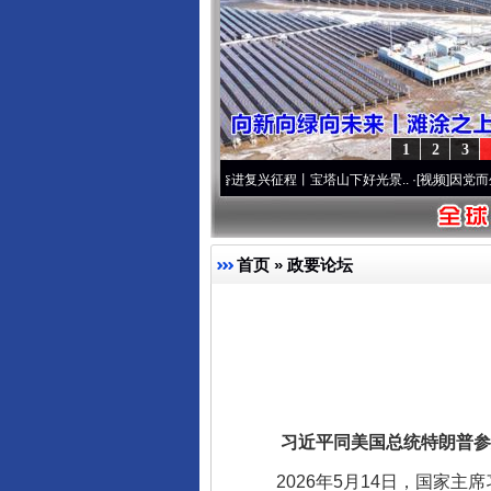
完善运行机制助力责任有效落
1
2
3
队”本色
·[视频]
牢记初心使命 奋进复兴征程丨宝塔山下好光景..
·[视频]
因党而生 为党而
首页
»
政要论坛
东山县通报“牛蛙产品抗生素超标问
习近平同美国总统特朗普参
2026年5月14日，国家主