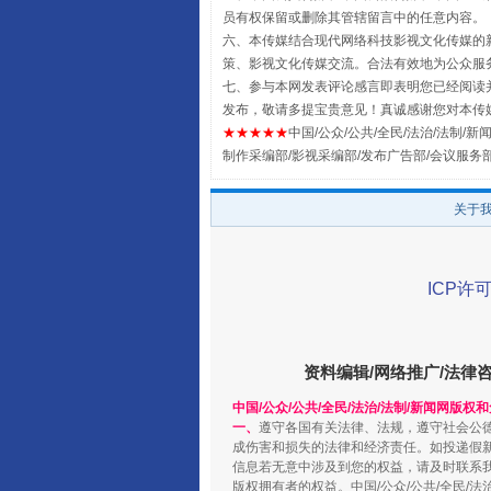
员有权保留或删除其管辖留言中的任意内容。
六、本传媒结合现代网络科技影视文化传媒的新
策、影视文化传媒交流。合法有效地为公众服
七、参与本网发表评论感言即表明您已经阅读并
发布，敬请多提宝贵意见！真诚感谢您对本传
★★★★★
中国/公众/公共/全民/法治/法制/新闻
国家大学科技园优化重塑工作
制作采编部/影视采编部/发布广告部/会议服务
关于
ICP许可
资料编辑/网络推广/法律
中国/公众/公共/全民/法治/法制/新闻网版权
一、
遵守各国有关法律、法规，遵守社会公
扯下公款旅游的“隐身衣”
成伤害和损失的法律和经济责任。如投递假
信息若无意中涉及到您的权益，请及时联系
版权拥有者的权益。中国/公众/公共/全民/法