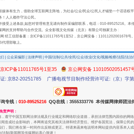
媒体有生力，借助全球互联网主阵地，为社会/公众/民众/公民人才铺垫一个话语权平
务！人人都作守法公民。
接受上述条款,如您对管理有意见请向制作采编部联系，电话：010-89525216。
媒网的支持帮助与合作交流。众全影视文化传媒（北京）有限公司独家主办 :
网 经工信部备案：京ICP备11011765号1至52，京公网安备：11011202001678号
镜头丨大暑三秋近
部/代理部敬上。
我们
|
公众采编部
|
法律声明
| 中国/法制/公共/全民/公众/农业/文化/视频/检察/法院/法治
京ICP备11011765号1至35
京公网安备 11010502051457
证: 京B2-20251785
广播电视节目制作经营许可证:（京）字第3
咨询专线：
010-89525216
QQ在线：3555333776 本传媒网律师团
和免责声明：
德，遵守中国互联网法律法规及行业规定和网络职业道德，承担法律范围内因你的网络
如何以同查同治破解风腐交织难题
新闻造成社会影响的，本网将追究其相关法律和经济责任。维护各国宪法，保障公民的
我们，我们将在第一时间作出反映或更正。特请来函来电说明本网站提供内容系本人或
治/法制/新闻网等传媒网站衷心致谢！