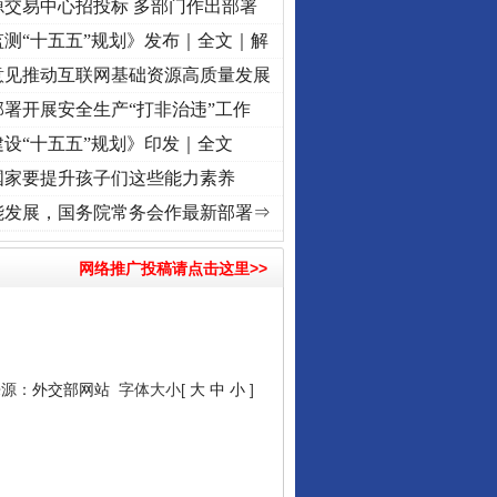
源交易中心招投标 多部门作出部署
测“十五五”规划》发布｜全文｜解
行业协会接连发公告
意见推动互联网基础资源高质量发展
署开展安全生产“打非治违”工作
设“十五五”规划》印发｜全文
国家要提升孩子们这些能力素养
·[视频]
牢记初心使命 奋进复兴征程丨红船起航处 潮起..
·[视频]
一首歌的时间，读懂乐至
能发展，国务院常务会作最新部署⇒
网络推广投稿请点击这里>>
让核能赋能千行百业
来源：
外交部网站
字体大小[
大
中
小
]