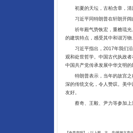
初夏的天坛，古柏含章，清风
习近平同特朗普在轩朗开阔的
祈年殿气势恢宏，重檐琉光。
的建筑特点，感受其中和谐万物
千年窑火 生生不息
习近平指出，2017年我们沿
观和处世哲学。中国古代执政者
中国共产党传承发展中华文明的
特朗普表示，当年的故宫之行至
深的传统文化，令人赞叹。美中
友好。
蔡奇、王毅、尹力等参加上
揭开“小金库”的免责幌子
【免责声明】：以上图、文、音/视频文章