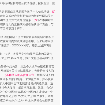
健康网站和报刊电视台友情链接，授权合法、健
信息泄漏或其他原因导致的个人信息泄漏；
⑶
毒侵入或政府管制而造成的暂时性网站关闭
明的使用方式或免责情形；
⑺
你在本网站留
您的行为而直接或间接引起的法律责任，与
将不定期更新本声明。
合作伙伴的网站上使用你留言在本网站内容和反
权在网站内转载或修改引用。但未经本网授
源于：XXXXXXX网”。违反上述声明者，
还老百姓一个明白家底
法律、法规、政策及文化和展示国家的国际形
大众/民众/全民勇于担任文化使者与和平使
的部份作品内容，涉及个人或单位版权和其它
本网根据有关法律法规规定，为维护举报人和
认。（不作回应的其责任自负）
根据投诉人的
至所涉相关部门领导。未加盖公章，并不代表
督，实为中国向全球发展营造良好舆论氛围。通
促进社会大发展，最终实现政府、媒体、公众/
公众/公民/大众/民众/全民的人才铺垫一个
地为公众/公民/大众/民众/全民服务。本网
进公众/公民/大众/民众/全民的社会公德的交