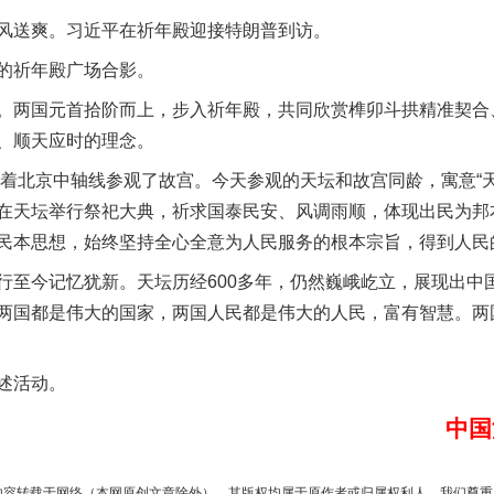
送爽。习近平在祈年殿迎接特朗普到访。
祈年殿广场合影。
两国元首拾阶而上，步入祈年殿，共同欣赏榫卯斗拱精准契合
、顺天应时的理念。
一批国家标准开始实施
着北京中轴线参观了故宫。今天参观的天坛和故宫同龄，寓意“天
在天坛举行祭祀大典，祈求国泰民安、风调雨顺，体现出民为邦
民本思想，始终坚持全心全意为人民服务的根本宗旨，得到人民
今记忆犹新。天坛历经600多年，仍然巍峨屹立，展现出中
两国都是伟大的国家，两国人民都是伟大的人民，富有智慧。两
述活动。
中国
以产业富民促振兴
内容转载于网络（本网原创文章除外），其版权均属于原作者或归属权利人。我们尊