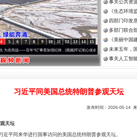
事关公共资
《生态环境监
实
一纸欠条伤亲情 巡回调解促和解..
读
四部门印发
多部门联合部
《美丽中国建
4
5
6
7
8
9
10
11
12
13
14
15
未来五年，
战——百年“纪”事⑧加强纪律..
·[视频]
牢记初心使命 奋进复兴征程丨“转折之城”激荡..
事关人工智
习近平同美国总统特朗普参观天坛
题”
法徽映军营 权益有保障
发布时间：2026-05-14 
观天坛
席习近平同来华进行国事访问的美国总统特朗普参观天坛。