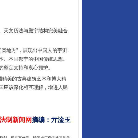
、天文历法与殿宇结构完美融合
从数据变化看反腐深化
圆地方”，展现出中国人的宇宙
本、本固邦宁的中国传统思想。
的坚定支持和衷心拥护。
国精美的古典建筑艺术和博大精
国应该深化相互理解，增进人民
法制新闻网
摘编
：
亓淦玉
酒驾未被当场查获能处罚吗
重原创，也注重分享。转发推广仅供学习参考