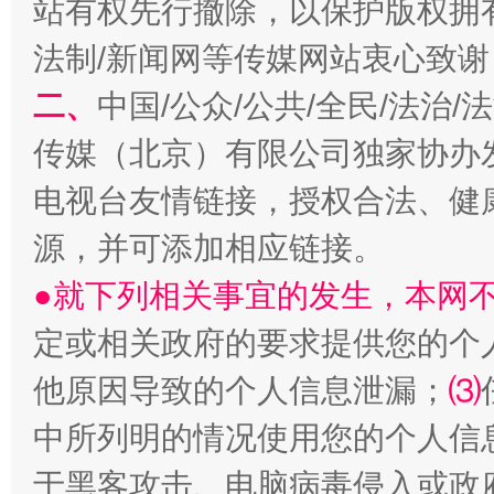
站有权先行撤除，以保护版权拥有者
阿坝州三大球赛在茂县开幕
规模最
法制/新闻网等传媒网站衷心致谢
二、
中国/公众/公共/全民/法治
传媒（北京）有限公司独家协办
电视台友情链接，授权合法、健
源，并可添加相应链接。
●就下列相关事宜的发生，本网
国家大学科技园优化重塑工作
定或相关政府的要求提供您的个
他原因导致的个人信息泄漏；
⑶
中所列明的情况使用您的个人信
于黑客攻击、电脑病毒侵入或政