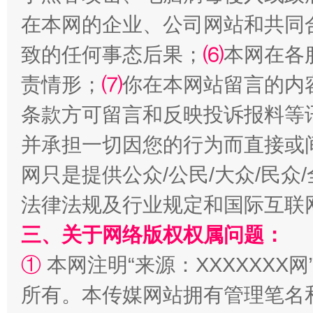
在本网的企业、公司网站和共同
致的任何事态后果；
⑹
本网在各
扯下公款旅游的“隐身衣”
如何以同
责情形；
⑺
你在本网站留言的内
条款方可留言和反映投诉报料等
并承担一切因您的行为而直接或
网只是提供公众/公民/大众/民
法律法规及行业规定和国际互联
三、关于网络版权权属问题：
“蜀中异人”王建安的艺术幻境
①
本网注明“来源：XXXXXXX网
所有。本传媒网站拥有管理笔名