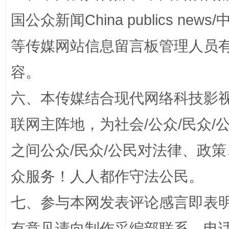
国公众新闻China publics news/中
东山县通报“牛蛙产品抗生素超标问题”
法
等传媒网站信息留言板管理人员
容。
六、本传媒结合现代网络科技影
联网主阵地，为社会/公众/民众
之间公众/民众/公民对法律、政
千年窑火 生生不息
一
众服务！人人都作守法公民。
七、参与本网发表评论感言即表明
有意见请向制作采编部联系，电话：0