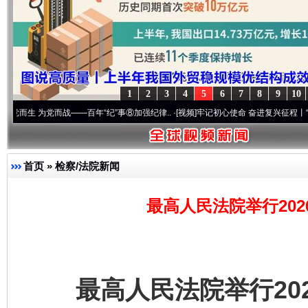
1
2
3
4
5
6
7
8
9
10
为党而战——百年“纪”事⑧加强纪律..
·[视频]
牢记初心使命 奋进复兴征程丨“转折之城”激
首页
»
检察/法院新闻
最高人民法院举行20
最高人民法院举行202