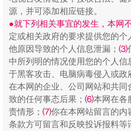
源，并可添加相应链接。
●就下列相关事宜的发生，本网
定或相关政府的要求提供您的个
他原因导致的个人信息泄漏；
⑶
受贿1.44亿！段成刚被判无期
从幼儿
中所列明的情况使用您的个人信
于黑客攻击、电脑病毒侵入或政
在本网的企业、公司网站和共同
致的任何事态后果；
⑹
本网在各
责情形；
⑺
你在本网站留言的内
条款方可留言和反映投诉报料等
全民健身五年计划来了！等你上场