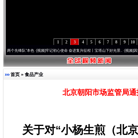
1
2
3
4
5
6
7
8
9
10
先锋队”本色
·[视频]
牢记初心使命 奋进复兴征程丨宝塔山下好光景..
·[视频]
因党而生 为
首页
»
食品产业
北京朝阳市场监管局通
关于对“小杨生煎（北京