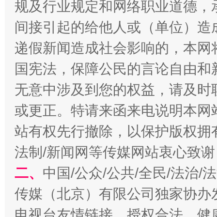
规及行业规定和网络职业道德，
间接引起的给他人或（单位）造
千年窑火 生生不息
一
递假新闻造成社会影响的，本网
国宪法，保障公民的言论自由和
无意中涉及到您的权益，请及时
或更正。特请来函来电说明本网
站有权先行撤除，以保护版权拥有者
法制/新闻网等传媒网站衷心致谢
二、
中国/公众/公共/全民/法治
揭开“小金库”的免责幌子
传媒（北京）有限公司独家协办
电视台友情链接，授权合法、健