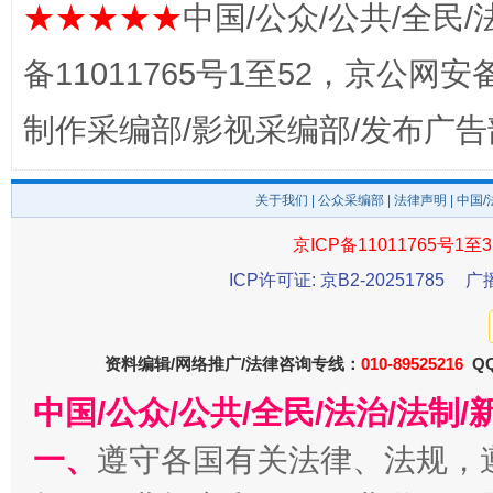
完善运行机制助力责任有效落实
一纸欠条
★★★★★
中国/公众/公共/全民/
备11011765号1至52，京公网安备：
制作采编部/影视采编部/发布广告
关于我们
|
公众采编部
|
法律声明
| 中国
京ICP备11011765号1至3
ICP许可证: 京B2-20251785
广
东山县通报“牛蛙产品抗生素超标问题”
法
资料编辑/网络推广/法律咨询专线：
010-89525216
QQ
中国/公众/公共/全民/法治/法
一、
遵守各国有关法律、法规，